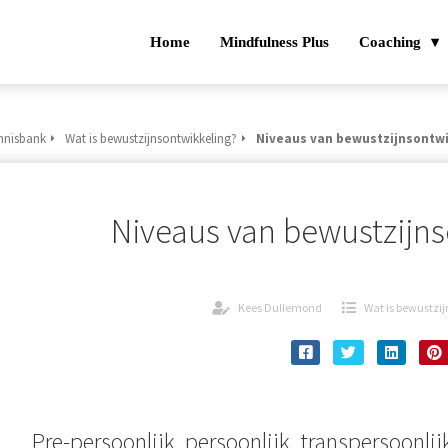
Home
Mindfulness Plus
Coaching
nnisbank
Wat is bewustzijnsontwikkeling?
Niveaus van bewustzijnsontwi
Niveaus van bewustzijns
Kees Dullemond
Wat is bewustzi
Pre-persoonlijk, persoonlijk, transpersoonlij