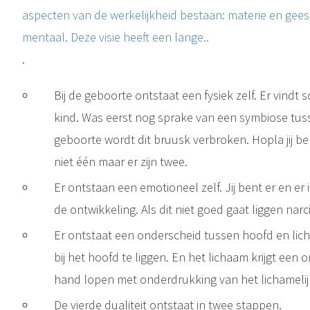
aspecten van de werkelijkheid bestaan: materie en geest,
mentaal. Deze visie heeft een lange..
.
Bij de geboorte ontstaat een fysiek zelf. Er vindt
kind. Was eerst nog sprake van een symbiose tuss
geboorte wordt dit bruusk verbroken. Hopla jij be
niet één maar er zijn twee.
Er ontstaan een emotioneel zelf. Jij bent er en er i
de ontwikkeling. Als dit niet goed gaat liggen nar
Er ontstaat een onderscheid tussen hoofd en li
bij het hoofd te liggen. En het lichaam krijgt een o
hand lopen met onderdrukking van het lichamelijk t
De vierde dualiteit ontstaat in twee stappen.