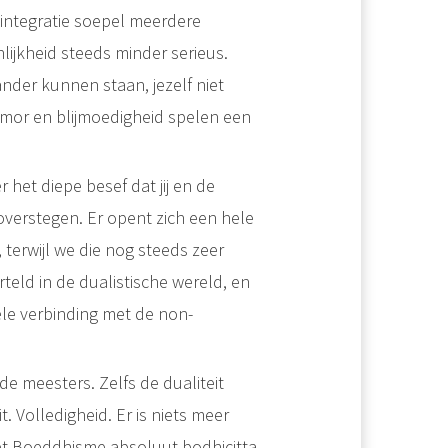
-integratie soepel meerdere
lijkheid steeds minder serieus.
nder kunnen staan, jezelf niet
umor en blijmoedigheid spelen een
r het diepe besef dat jij en de
overstegen. Er opent zich een hele
, terwijl we die nog steeds zeer
teld in de dualistische wereld, en
le verbinding met de non-
 de meesters. Zelfs de dualiteit
. Volledigheid. Er is niets meer
 het Boeddhisme absoluut bodhicitta