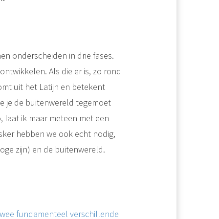
n onderscheiden in drie fases.
ntwikkelen. Als die er is, zo rond
omt uit het Latijn en betekent
ee je de buitenwereld tegemoet
o, laat ik maar meteen met een
asker hebben we ook echt nodig,
oge zijn) en de buitenwereld.
n
r twee fundamenteel verschillende