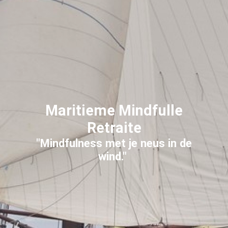
Maritieme Mindfulle
Retraite
"Mindfulness met je neus in de
wind."